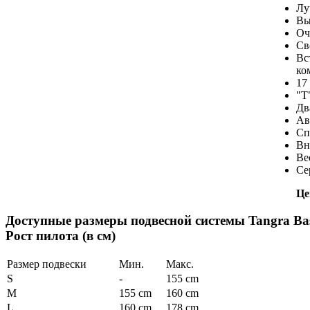
Лу
Вы
Оч
Св
Вс
ко
17
"Т
Дв
Ав
Сп
Вн
Ве
Се
Це
Доступные размеры подвесной системы Tangra Bas
Рост пилота (в см)
Размер подвески
Мин.
Макс.
S
-
155 cm
M
155 cm
160 cm
L
160 cm
178 cm