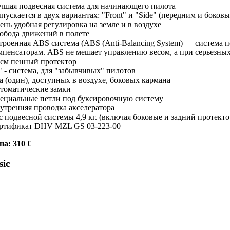
чшая подвесная система для начинающего пилота
пускается в двух вариантах: "Front" и "Side" (передним и боко
ень удобная регулировка на земле и в воздухе
обода движений в полете
троенная ABS система (ABS (Anti-Balancing System) — система 
мпенсаторам. ABS не мешает управлению весом, а при серьезны
 см пенный протектор
" - система, для "забывчивых" пилотов
а (один), доступных в воздухе, боковых кармана
томатические замки
ециальные петли под буксировочную систему
утренняя проводка акселератора
с подвесной системы 4,9 кг. (включая боковые и задний протект
ртификат DHV MZL GS 03-223-00
на: 310 €
ic