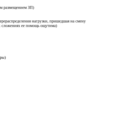
вым размещением ЗП)
перераспределения нагрузки, пришедшая на смену
х сложениях ее помощь ощутима)
оры)