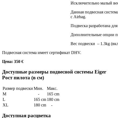
Исключительно малый вес 
Данная подвесная систем
с Airbag.
Подвеска разработана для
Дополнительные опции по
Вес подвески – 1.3kg (вк
Подвесная система имеет сертификат DHV.
Цена: 350 €
Доступные размеры подвесной системы Eiger
Рост пилота (в см)
Размер подвески
Мин.
Макс.
M
-
165 cm
L
165 cm
180 cm
XL
180 cm
-
Доступная расцветка