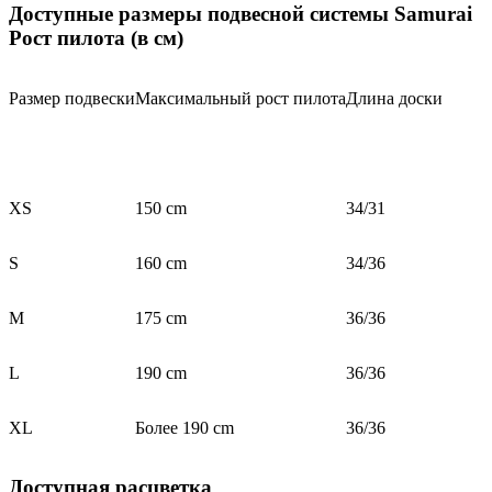
Доступные размеры подвесной системы Samurai
Рост пилота (в см)
Размер подвески
Максимальный рост пилота
Длина доски
XS
150 cm
34/31
S
160 cm
34/36
M
175 cm
36/36
L
190 cm
36/36
XL
Более 190 cm
36/36
Доступная расцветка