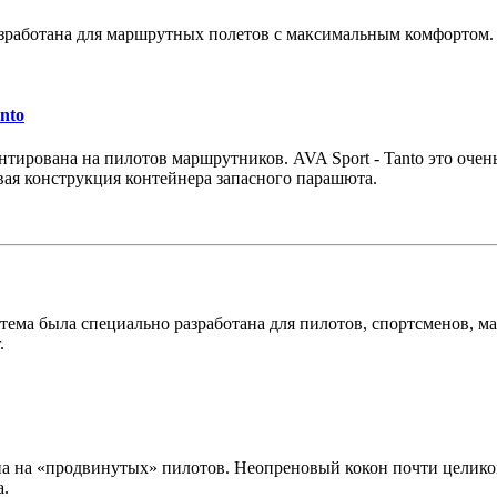
зработана для маршрутных полетов с максимальным комфортом. В
nto
нтирована на пилотов маршрутников. AVA Sport - Tanto это оче
вая конструкция контейнера запасного парашюта.
тема была специально разработана для пилотов, спортсменов, ма
.
ана на «продвинутых» пилотов. Неопреновый кокон почти целико
а.