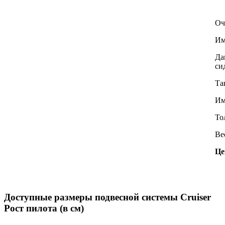
Оч
Им
Да
си
Та
Им
То
Ве
Це
Доступные размеры подвесной системы Cruiser
Рост пилота (в см)