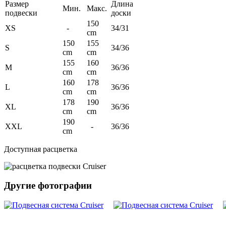
Размер
Длина
Мин.
Макс.
подвески
доски
150
XS
-
34/31
cm
150
155
S
34/36
cm
cm
155
160
M
36/36
cm
cm
160
178
L
36/36
cm
cm
178
190
XL
36/36
cm
cm
190
XXL
-
36/36
cm
Доступная расцветка
Другие фотографии