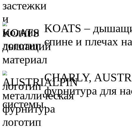
KOATS – дышащий
спине и плечах н
CHARLY, AUSTRI
фурнитура для на
системы.